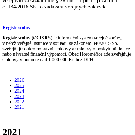
veřejným zakázkám dle § 28 odst. 1 písm. j) zákona
č. 134/2016 Sb., o zadávání veřejných zakázek.
Registr smluv
Registr smluv
(též
ISRS
) je informační systém veřejné správy,
v němž veřejné instituce v souladu se zákonem 340/2015 Sb.
zveřejňují soukromoprávní smlouvy a smlouvy o poskytnutí dotace
nebo návratné finanční výpomoci. Obec Horoměřice zde zveřejňuje
smlouvy v hodnotě nad 1 000 000 Kč bez DPH.
2026
2025
2024
2023
2022
2021
2021