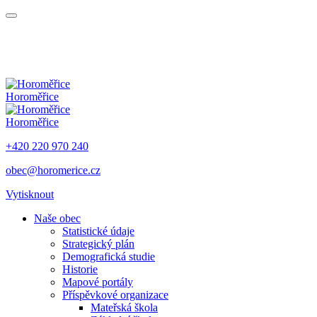
Horoměřice
Horoměřice
+420 220 970 240
obec@horomerice.cz
Vytisknout
Naše obec
Statistické údaje
Strategický plán
Demografická studie
Historie
Mapové portály
Příspěvkové organizace
Mateřská škola