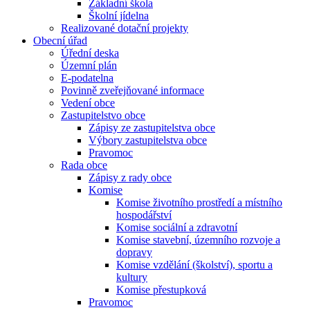
Základní škola
Školní jídelna
Realizované dotační projekty
Obecní úřad
Úřední deska
Územní plán
E-podatelna
Povinně zveřejňované informace
Vedení obce
Zastupitelstvo obce
Zápisy ze zastupitelstva obce
Výbory zastupitelstva obce
Pravomoc
Rada obce
Zápisy z rady obce
Komise
Komise životního prostředí a místního
hospodářství
Komise sociální a zdravotní
Komise stavební, územního rozvoje a
dopravy
Komise vzdělání (školství), sportu a
kultury
Komise přestupková
Pravomoc