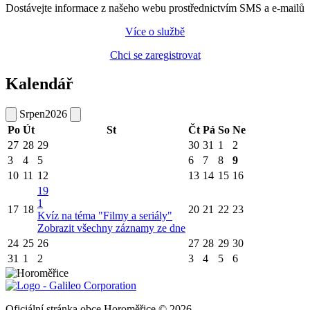
Dostávejte informace z našeho webu prostřednictvím SMS a e-mailů
Více o službě
Chci se zaregistrovat
Kalendář
Srpen
2026
Po
Út
St
Čt
Pá
So
Ne
27
28
29
30
31
1
2
3
4
5
6
7
8
9
10
11
12
13
14
15
16
19
1
17
18
20
21
22
23
Kvíz na téma "Filmy a seriály"
Zobrazit všechny záznamy ze dne
24
25
26
27
28
29
30
31
1
2
3
4
5
6
Oficiální stránka obce Horoměřice © 2026