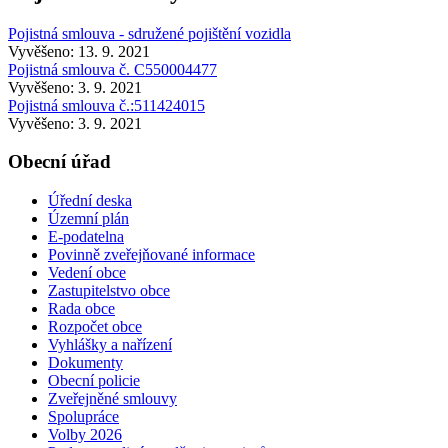
Pojistná smlouva - sdružené pojištění vozidla
Vyvěšeno: 13. 9. 2021
Pojistná smlouva č. C550004477
Vyvěšeno: 3. 9. 2021
Pojistná smlouva č.:511424015
Vyvěšeno: 3. 9. 2021
Obecní úřad
Úřední deska
Územní plán
E-podatelna
Povinně zveřejňované informace
Vedení obce
Zastupitelstvo obce
Rada obce
Rozpočet obce
Vyhlášky a nařízení
Dokumenty
Obecní policie
Zveřejněné smlouvy
Spolupráce
Volby 2026