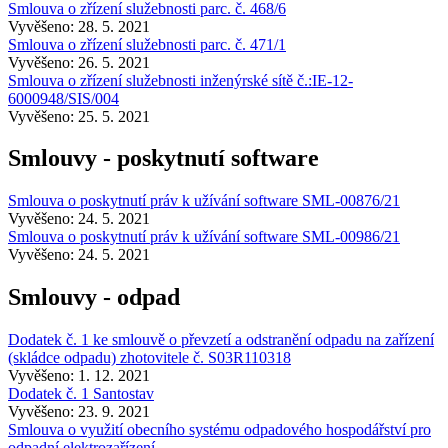
Smlouva o zřízení služebnosti parc. č. 468/6
Vyvěšeno: 28. 5. 2021
Smlouva o zřízení služebnosti parc. č. 471/1
Vyvěšeno: 26. 5. 2021
Smlouva o zřízení služebnosti inženýrské sítě č.:IE-12-
6000948/SIS/004
Vyvěšeno: 25. 5. 2021
Smlouvy - poskytnutí software
Smlouva o poskytnutí práv k užívání software SML-00876/21
Vyvěšeno: 24. 5. 2021
Smlouva o poskytnutí práv k užívání software SML-00986/21
Vyvěšeno: 24. 5. 2021
Smlouvy - odpad
Dodatek č. 1 ke smlouvě o převzetí a odstranění odpadu na zařízení
(skládce odpadu) zhotovitele č. S03R110318
Vyvěšeno: 1. 12. 2021
Dodatek č. 1 Santostav
Vyvěšeno: 23. 9. 2021
Smlouva o využití obecního systému odpadového hospodářství pro
odpadní elektrozařízení