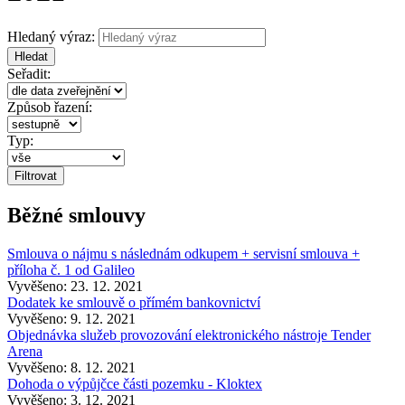
Hledaný výraz:
Hledat
Seřadit:
Způsob řazení:
Typ:
Běžné smlouvy
Smlouva o nájmu s následnám odkupem + servisní smlouva +
příloha č. 1 od Galileo
Vyvěšeno: 23. 12. 2021
Dodatek ke smlouvě o přímém bankovnictví
Vyvěšeno: 9. 12. 2021
Objednávka služeb provozování elektronického nástroje Tender
Arena
Vyvěšeno: 8. 12. 2021
Dohoda o výpůjčce části pozemku - Kloktex
Vyvěšeno: 3. 12. 2021