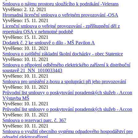
Smlouva o nájmu prostoru sloužícího k podnikání -Velerans
Vyvěšeno: 2. 12. 2021
Hromadná licenční smlouva o veřejném provozování -OSA
Vyvěšeno: 15. 11. 2021
Licenční smlouva o veřejné provozování - zpříštupnění děl z
repertoáru OSA v nehmotné podobě
Vyvěšeno: 15. 11. 2021
Dodatek č. 2 ke smlouvě o dílo - MŠ Pavilon A
Vyvěšeno: 10. 11. 2021
Smlouva o zajištění základní školní docházky - obec Statenice
Vyvěšeno: 10. 11. 2021
Smlouva o připojení odběrného elektrického zařízení k distribuční
soustavě 21_NN_1010033443
Vyvěšeno: 10. 11. 2021
Smlouva pro umístění z-boxu a spolupráci při jeho provozování
Vyvěšeno: 10. 11. 2021
Průvodní list smlouvy o poskytování poradenských služeb - Accon
Výstavba MŠ
Vyvěšeno: 10. 11. 2021
Průvodní list smlouvy o poskytování poradenských služeb - Accon
Vyvěšeno: 10. 11. 2021
Smlouva o rezervaci parc. č. 367
Vyvěšeno: 10. 11. 2021
Smlouva o využití obecního systému odpadového hospodářství pro
odpadní elektrozařízení