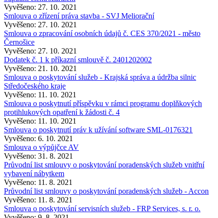
Vyvěšeno: 27. 10. 2021
Smlouva o zřízení práva stavba - SVJ Meliorační
Vyvěšeno: 27. 10. 2021
Smlouva o zpracování osobních údajů č. CES 370/2021 - město
Černošice
Vyvěšeno: 27. 10. 2021
Dodatek č. 1 k příkazní smlouvě č. 2401202002
Vyvěšeno: 21. 10. 2021
Smlouva o poskytování služeb - Krajská správa a údržba silnic
Středočeského kraje
Vyvěšeno: 11. 10. 2021
Smlouva o poskytnutí příspěvku v rámci programu doplňkových
protihlukových opatření k žádosti č. 4
Vyvěšeno: 11. 10. 2021
Smlouva o poskytnutí práv k užívání software SML-0176321
Vyvěšeno: 6. 10. 2021
Smlouva o výpůjčce AV
Vyvěšeno: 31. 8. 2021
Průvodní list smlouvy o poskytování poradenských služeb vnitřní
vybavení nábytkem
Vyvěšeno: 11. 8. 2021
Průvodní list smlouvy o poskytování poradenských služeb - Accon
Vyvěšeno: 11. 8. 2021
Smlouva o poskytování servisních služeb - FRP Services, s. r. o.
Vyvěšeno: 9. 8. 2021