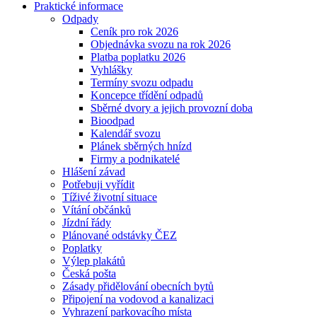
Praktické informace
Odpady
Ceník pro rok 2026
Objednávka svozu na rok 2026
Platba poplatku 2026
Vyhlášky
Termíny svozu odpadu
Koncepce třídění odpadů
Sběrné dvory a jejich provozní doba
Bioodpad
Kalendář svozu
Plánek sběrných hnízd
Firmy a podnikatelé
Hlášení závad
Potřebuji vyřídit
Tíživé životní situace
Vítání občánků
Jízdní řády
Plánované odstávky ČEZ
Poplatky
Výlep plakátů
Česká pošta
Zásady přidělování obecních bytů
Připojení na vodovod a kanalizaci
Vyhrazení parkovacího místa