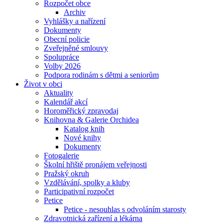
Rozpočet obce
Archiv
Vyhlášky a nařízení
Dokumenty
Obecní policie
Zveřejněné smlouvy
Spolupráce
Volby 2026
Podpora rodinám s dětmi a seniorům
Život v obci
Aktuality
Kalendář akcí
Horoměřický zpravodaj
Knihovna & Galerie Orchidea
Katalog knih
Nové knihy
Dokumenty
Fotogalerie
Školní hřiště pronájem veřejnosti
Pražský okruh
Vzdělávání, spolky a kluby
Participativní rozpočet
Petice
Petice - nesouhlas s odvoláním starosty
Zdravotnická zařízení a lékárna