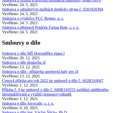
Smlouva o zřízení a provozu infomační platformy Smart INFo
Vyvěšeno: 24. 5. 2021
Smlouva o sdružených službách dodávky plynu č. 0201920304
Vyvěšeno: 24. 5. 2021
Smlouva o výpůjčce FCC Regios, a. s.
Vyvěšeno: 24. 5. 2021
Smlouva o přepravě Poláček Farma Hole, s. r. o.
Vyvěšeno: 24. 5. 2021
Smlouvy o dílo
Smlouva o dílo MŠ Horoměřice etapa I
Vyvěšeno: 20. 12. 2021
Smlouva o dílo dostavba zš
Vyvěšeno: 13. 12. 2021
Smlouva o dílo - přístavba sportovní haly pro zš
Vyvěšeno: 13. 12. 2021
Cenová příloha pro rok 2022 ke smlouvě o dílo č. S02R310047
Vyvěšeno: 1. 12. 2021
Příloha č. 9 ke smlouvě o dílo č. S06R310553 zajištění odděleného
shromažďování a využití (separace) odpadů
Vyvěšeno: 1. 12. 2021
Smlouva o dílo Awocado, s. r. o.
Vyvěšeno: 6. 10. 2021
Smlouva o dílo Ing. Václav Štícha, Ph.D.