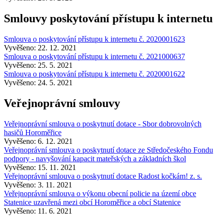
Smlouvy poskytování přístupu k internetu
Smlouva o poskytování přístupu k internetu č. 2020001623
Vyvěšeno: 22. 12. 2021
Smlouva o poskytování přístupu k internetu č. 2021000637
Vyvěšeno: 25. 5. 2021
Smlouva o poskytování přístupu k internetu č. 2020001622
Vyvěšeno: 24. 5. 2021
Veřejnoprávní smlouvy
Veřejnoprávní smlouva o poskytnutí dotace - Sbor dobrovolných
hasičů Horoměřice
Vyvěšeno: 6. 12. 2021
Veřejnoprávní smlouva o poskytnutí dotace ze Středočeského Fondu
podpory - navyšování kapacit mateřských a základních škol
Vyvěšeno: 15. 11. 2021
Veřejnoprávní smlouva o poskytnutí dotace Radost kočkám! z. s.
Vyvěšeno: 3. 11. 2021
Veřejnoprávní smlouva o výkonu obecní policie na území obce
Statenice uzavřená mezi obcí Horoměřice a obcí Statenice
Vyvěšeno: 11. 6. 2021