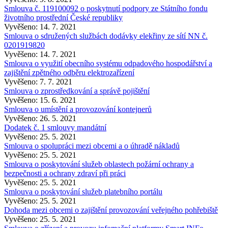
Smlouva č. 119100092 o poskytnutí podpory ze Státního fondu
životního prostřední České republiky
Vyvěšeno: 14. 7. 2021
Smlouva o sdružených službách dodávky elekřiny ze sítí NN č.
0201919820
Vyvěšeno: 14. 7. 2021
Smlouva o využití obecního systému odpadového hospodářství a
zajištění zpětného odběru elektrozařízení
Vyvěšeno: 7. 7. 2021
Smlouva o zprostředkování a správě pojištění
Vyvěšeno: 15. 6. 2021
Smlouva o umístění a provozování kontejnerů
Vyvěšeno: 26. 5. 2021
Dodatek č. 1 smlouvy mandátní
Vyvěšeno: 25. 5. 2021
Smlouva o spolupráci mezi obcemi a o úhradě nákladů
Vyvěšeno: 25. 5. 2021
Smlouva o poskytování služeb oblastech požární ochrany a
bezpečnosti a ochrany zdraví při práci
Vyvěšeno: 25. 5. 2021
Smlouva o poskytování služeb platebního portálu
Vyvěšeno: 25. 5. 2021
Dohoda mezi obcemi o zajištění provozování veřejného pohřebiště
Vyvěšeno: 25. 5. 2021