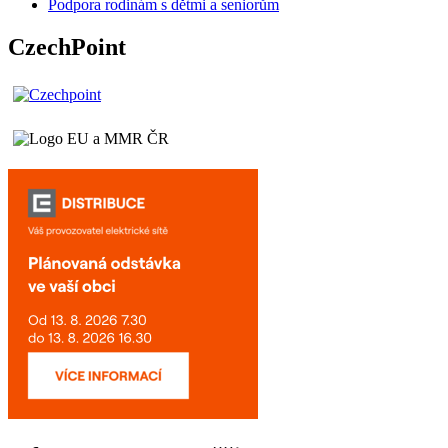
Podpora rodinám s dětmi a seniorům
CzechPoint