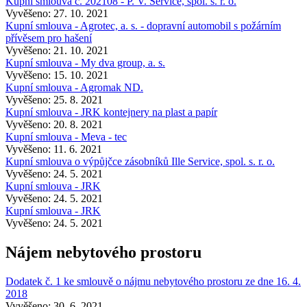
Kupní smlouva č. 202108 - P. V. Service, spol. s. r. o.
Vyvěšeno: 27. 10. 2021
Kupní smlouva - Agrotec, a. s. - dopravní automobil s požárním
přívěsem pro hašení
Vyvěšeno: 21. 10. 2021
Kupní smlouva - My dva group, a. s.
Vyvěšeno: 15. 10. 2021
Kupní smlouva - Agromak ND.
Vyvěšeno: 25. 8. 2021
Kupní smlouva - JRK kontejnery na plast a papír
Vyvěšeno: 20. 8. 2021
Kupní smlouva - Meva - tec
Vyvěšeno: 11. 6. 2021
Kupní smlouva o výpůjčce zásobníků Ille Service, spol. s. r. o.
Vyvěšeno: 24. 5. 2021
Kupní smlouva - JRK
Vyvěšeno: 24. 5. 2021
Kupní smlouva - JRK
Vyvěšeno: 24. 5. 2021
Nájem nebytového prostoru
Dodatek č. 1 ke smlouvě o nájmu nebytového prostoru ze dne 16. 4.
2018
Vyvěšeno: 30. 6. 2021