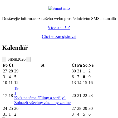
Dostávejte informace z našeho webu prostřednictvím SMS a e-mailů
Více o službě
Chci se zaregistrovat
Kalendář
Srpen
2026
Po
Út
St
Čt
Pá
So
Ne
27
28
29
30
31
1
2
3
4
5
6
7
8
9
10
11
12
13
14
15
16
19
1
17
18
20
21
22
23
Kvíz na téma "Filmy a seriály"
Zobrazit všechny záznamy ze dne
24
25
26
27
28
29
30
31
1
2
3
4
5
6