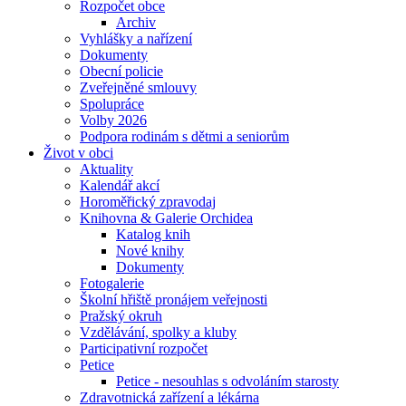
Rozpočet obce
Archiv
Vyhlášky a nařízení
Dokumenty
Obecní policie
Zveřejněné smlouvy
Spolupráce
Volby 2026
Podpora rodinám s dětmi a seniorům
Život v obci
Aktuality
Kalendář akcí
Horoměřický zpravodaj
Knihovna & Galerie Orchidea
Katalog knih
Nové knihy
Dokumenty
Fotogalerie
Školní hřiště pronájem veřejnosti
Pražský okruh
Vzdělávání, spolky a kluby
Participativní rozpočet
Petice
Petice - nesouhlas s odvoláním starosty
Zdravotnická zařízení a lékárna