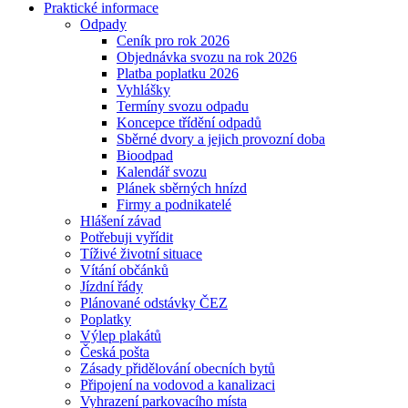
Praktické informace
Odpady
Ceník pro rok 2026
Objednávka svozu na rok 2026
Platba poplatku 2026
Vyhlášky
Termíny svozu odpadu
Koncepce třídění odpadů
Sběrné dvory a jejich provozní doba
Bioodpad
Kalendář svozu
Plánek sběrných hnízd
Firmy a podnikatelé
Hlášení závad
Potřebuji vyřídit
Tíživé životní situace
Vítání občánků
Jízdní řády
Plánované odstávky ČEZ
Poplatky
Výlep plakátů
Česká pošta
Zásady přidělování obecních bytů
Připojení na vodovod a kanalizaci
Vyhrazení parkovacího místa