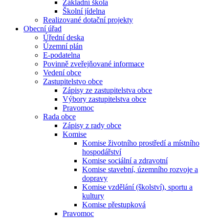
Základní škola
Školní jídelna
Realizované dotační projekty
Obecní úřad
Úřední deska
Územní plán
E-podatelna
Povinně zveřejňované informace
Vedení obce
Zastupitelstvo obce
Zápisy ze zastupitelstva obce
Výbory zastupitelstva obce
Pravomoc
Rada obce
Zápisy z rady obce
Komise
Komise životního prostředí a místního
hospodářství
Komise sociální a zdravotní
Komise stavební, územního rozvoje a
dopravy
Komise vzdělání (školství), sportu a
kultury
Komise přestupková
Pravomoc