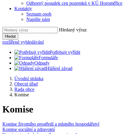
Odborný posudek cen pozemků v KÚ Horoměřice
Kontakty
Seznam osob
Napište nám
Hledaný výraz
Hledat
rozšířené vyhledávání
Potřebuji vyřídit
Formuláře
Odpady
Hlášení závad
Úvodní stránka
Obecní úřad
Rada obce
Komise
Komise
Komise životního prostředí a místního hospodářství
Komise sociální a zdravotní