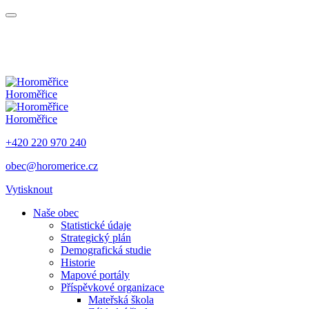
Horoměřice
Horoměřice
+420 220 970 240
obec@horomerice.cz
Vytisknout
Naše obec
Statistické údaje
Strategický plán
Demografická studie
Historie
Mapové portály
Příspěvkové organizace
Mateřská škola