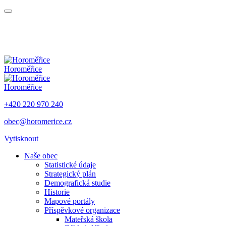
Horoměřice
Horoměřice
+420 220 970 240
obec@horomerice.cz
Vytisknout
Naše obec
Statistické údaje
Strategický plán
Demografická studie
Historie
Mapové portály
Příspěvkové organizace
Mateřská škola