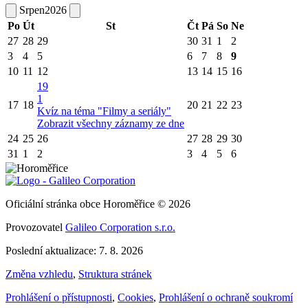
Srpen
2026
Po
Út
St
Čt
Pá
So
Ne
27
28
29
30
31
1
2
3
4
5
6
7
8
9
10
11
12
13
14
15
16
19
1
17
18
20
21
22
23
Kvíz na téma "Filmy a seriály"
Zobrazit všechny záznamy ze dne
24
25
26
27
28
29
30
31
1
2
3
4
5
6
Oficiální stránka obce Horoměřice © 2026
Provozovatel
Galileo Corporation s.r.o.
Poslední aktualizace: 7. 8. 2026
Změna vzhledu
,
Struktura stránek
Prohlášení o přístupnosti
,
Cookies
,
Prohlášení o ochraně soukromí