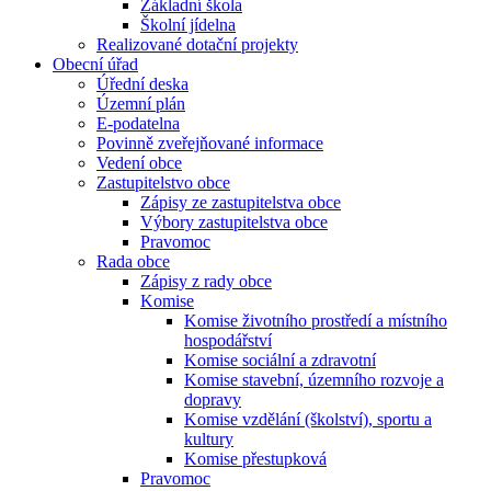
Základní škola
Školní jídelna
Realizované dotační projekty
Obecní úřad
Úřední deska
Územní plán
E-podatelna
Povinně zveřejňované informace
Vedení obce
Zastupitelstvo obce
Zápisy ze zastupitelstva obce
Výbory zastupitelstva obce
Pravomoc
Rada obce
Zápisy z rady obce
Komise
Komise životního prostředí a místního
hospodářství
Komise sociální a zdravotní
Komise stavební, územního rozvoje a
dopravy
Komise vzdělání (školství), sportu a
kultury
Komise přestupková
Pravomoc