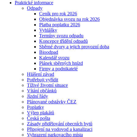
Praktické informace
Odpady
Ceník pro rok 2026
Objednávka svozu na rok 2026
Platba poplatku 2026
Vyhlášky
Termíny svozu odpadu
Koncepce třídění odpadů
Sběrné dvory a jejich provozní doba
Bioodpad
Kalendář svozu
Plánek sběrných hnízd
Firmy a podnikatelé
Hlášení závad
Potřebuji vyřídit
Tíživé životní situace
Vítání občánků
Jízdní řády
Plánované odstávky ČEZ
Poplatky
Výlep plakátů
Česká pošta
Zásady přidělování obecních bytů
Připojení na vodovod a kanalizaci
Vyhrazení parkovacího místa