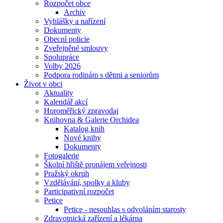
Rozpočet obce
Archiv
Vyhlášky a nařízení
Dokumenty
Obecní policie
Zveřejněné smlouvy
Spolupráce
Volby 2026
Podpora rodinám s dětmi a seniorům
Život v obci
Aktuality
Kalendář akcí
Horoměřický zpravodaj
Knihovna & Galerie Orchidea
Katalog knih
Nové knihy
Dokumenty
Fotogalerie
Školní hřiště pronájem veřejnosti
Pražský okruh
Vzdělávání, spolky a kluby
Participativní rozpočet
Petice
Petice - nesouhlas s odvoláním starosty
Zdravotnická zařízení a lékárna