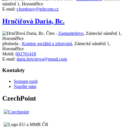
náměstí 1, Horoměřice
E-mail:
r.hordossy@telecom.cz
Hrnčířová Daria, Bc.
Člen -
Zastupitelstvo
,
Zámecké náměstí 1,
Horoměřice
předseda -
Komise sociální a zdravotní
,
Zámecké náměstí 1,
Horoměřice
Mobil:
602761418
E-mail:
daria.hrncirova@gmail.com
Kontakty
Seznam osob
Napište nám
CzechPoint