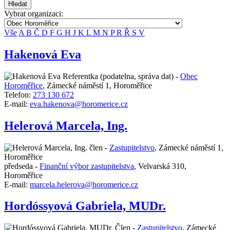
Hledat
Vybrat organizaci:
Vše
A
B
Č
D
F
G
H
J
K
L
M
N
P
R
Ř
S
V
Hakenová Eva
Referentka (podatelna, správa dat) -
Obec
Horoměřice
,
Zámecké náměstí 1, Horoměřice
Telefon:
273 130 672
E-mail:
eva.hakenova@horomerice.cz
Helerová Marcela, Ing.
člen -
Zastupitelstvo
,
Zámecké náměstí 1,
Horoměřice
předseda -
Finanční výbor zastupitelstva
,
Velvarská 310,
Horoměřice
E-mail:
marcela.helerova@horomerice.cz
Hordóssyová Gabriela, MUDr.
Člen -
Zastupitelstvo
,
Zámecké