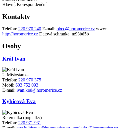
Hlavní, Korespondenční
Kontakty
Telefon:
220 970 240
E-mail:
obec@horomerice.cz
www:
http://horomerice.cz
Datová schránka:
m93bd5b
Osoby
Král Ivan
2. Místostarosta
Telefon:
220 970 375
Mobil:
603 752 093
E-mail:
ivan.kral@horomerice.cz
Kybicová Eva
Referentka (poplatky)
Telefon:
220 971 931
E-mail:
eva.kybicova@horomerice.cz
,
poplatky@horomerice.cz