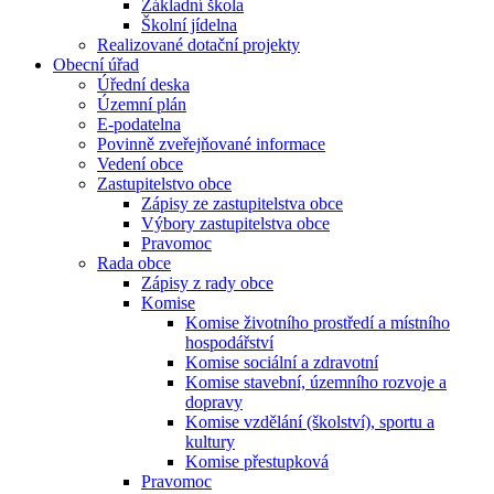
Základní škola
Školní jídelna
Realizované dotační projekty
Obecní úřad
Úřední deska
Územní plán
E-podatelna
Povinně zveřejňované informace
Vedení obce
Zastupitelstvo obce
Zápisy ze zastupitelstva obce
Výbory zastupitelstva obce
Pravomoc
Rada obce
Zápisy z rady obce
Komise
Komise životního prostředí a místního
hospodářství
Komise sociální a zdravotní
Komise stavební, územního rozvoje a
dopravy
Komise vzdělání (školství), sportu a
kultury
Komise přestupková
Pravomoc