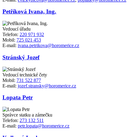
Petříková Ivana, Ing.
Vedoucí úřadu
Telefon:
220 971 932
Mobil:
725 021 453
E-mail:
ivana.petrikova@horomerice.cz
Stránský Jozef
Vedoucí technické čety
Mobil:
731 522 877
E-mail:
jozef.stransky@horomerice.cz
Lopata Petr
Správce statku a zámečku
Telefon:
273 132 511
E-mail:
petr.lopata@horomerice.cz