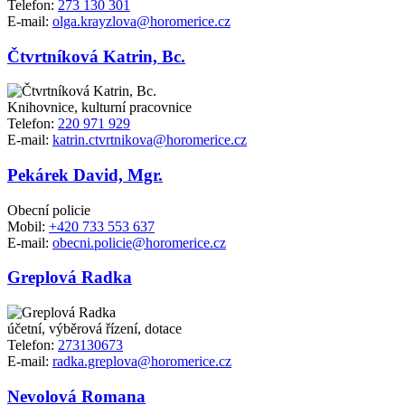
Telefon:
273 130 301
E-mail:
olga.krayzlova@horomerice.cz
Čtvrtníková Katrin, Bc.
Knihovnice, kulturní pracovnice
Telefon:
220 971 929
E-mail:
katrin.ctvrtnikova@horomerice.cz
Pekárek David, Mgr.
Obecní policie
Mobil:
+420 733 553 637
E-mail:
obecni.policie@horomerice.cz
Greplová Radka
účetní, výběrová řízení, dotace
Telefon:
273130673
E-mail:
radka.greplova@horomerice.cz
Nevolová Romana