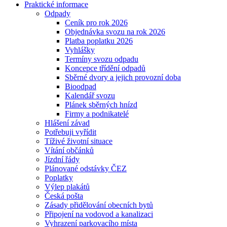
Praktické informace
Odpady
Ceník pro rok 2026
Objednávka svozu na rok 2026
Platba poplatku 2026
Vyhlášky
Termíny svozu odpadu
Koncepce třídění odpadů
Sběrné dvory a jejich provozní doba
Bioodpad
Kalendář svozu
Plánek sběrných hnízd
Firmy a podnikatelé
Hlášení závad
Potřebuji vyřídit
Tíživé životní situace
Vítání občánků
Jízdní řády
Plánované odstávky ČEZ
Poplatky
Výlep plakátů
Česká pošta
Zásady přidělování obecních bytů
Připojení na vodovod a kanalizaci
Vyhrazení parkovacího místa