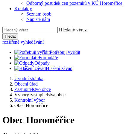
Odborný posudek cen pozemků v KÚ Horoměřice
Kontakty
Seznam osob
Napište nám
Hledaný výraz
Hledat
rozšířené vyhledávání
Potřebuji vyřídit
Formuláře
Odpady
Hlášení závad
Úvodní stránka
Obecní úřad
Zastupitelstvo obce
Výbory zastupitelstva obce
Kontrolní výbor
Obec Horoměřice
Obec Horoměřice