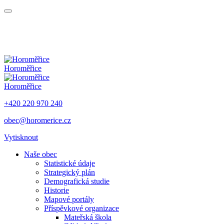
Horoměřice
Horoměřice
+420 220 970 240
obec@horomerice.cz
Vytisknout
Naše obec
Statistické údaje
Strategický plán
Demografická studie
Historie
Mapové portály
Příspěvkové organizace
Mateřská škola