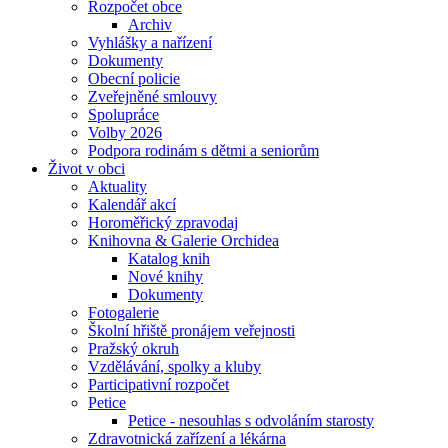
Rozpočet obce
Archiv
Vyhlášky a nařízení
Dokumenty
Obecní policie
Zveřejněné smlouvy
Spolupráce
Volby 2026
Podpora rodinám s dětmi a seniorům
Život v obci
Aktuality
Kalendář akcí
Horoměřický zpravodaj
Knihovna & Galerie Orchidea
Katalog knih
Nové knihy
Dokumenty
Fotogalerie
Školní hřiště pronájem veřejnosti
Pražský okruh
Vzdělávání, spolky a kluby
Participativní rozpočet
Petice
Petice - nesouhlas s odvoláním starosty
Zdravotnická zařízení a lékárna