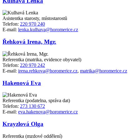
Kulhavá Lenka
Asistentka starosty, místostarostů
Telefon:
220 970 240
E-mail:
lenka.kulhava@horomerice.cz
Řehková Irena, Mgr.
Referentka (matrika, evidence obyvatel)
Telefon:
220 970 242
E-mail:
irena.rehkova@horomerice.cz
,
matrika@horomerice.cz
Hakenová Eva
Referentka (podatelna, správa dat)
Telefon:
273 130 672
E-mail:
eva.hakenova@horomerice.cz
Krayzlová Olga
Referentka (mzdové oddělení)