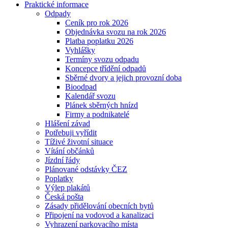
Praktické informace
Odpady
Ceník pro rok 2026
Objednávka svozu na rok 2026
Platba poplatku 2026
Vyhlášky
Termíny svozu odpadu
Koncepce třídění odpadů
Sběrné dvory a jejich provozní doba
Bioodpad
Kalendář svozu
Plánek sběrných hnízd
Firmy a podnikatelé
Hlášení závad
Potřebuji vyřídit
Tíživé životní situace
Vítání občánků
Jízdní řády
Plánované odstávky ČEZ
Poplatky
Výlep plakátů
Česká pošta
Zásady přidělování obecních bytů
Připojení na vodovod a kanalizaci
Vyhrazení parkovacího místa