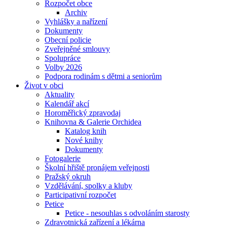
Rozpočet obce
Archiv
Vyhlášky a nařízení
Dokumenty
Obecní policie
Zveřejněné smlouvy
Spolupráce
Volby 2026
Podpora rodinám s dětmi a seniorům
Život v obci
Aktuality
Kalendář akcí
Horoměřický zpravodaj
Knihovna & Galerie Orchidea
Katalog knih
Nové knihy
Dokumenty
Fotogalerie
Školní hřiště pronájem veřejnosti
Pražský okruh
Vzdělávání, spolky a kluby
Participativní rozpočet
Petice
Petice - nesouhlas s odvoláním starosty
Zdravotnická zařízení a lékárna