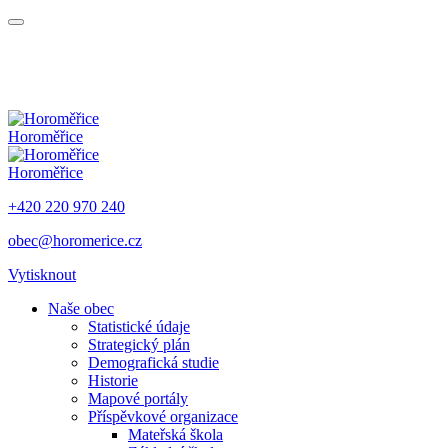
Horoměřice
Horoměřice
+420 220 970 240
obec@horomerice.cz
Vytisknout
Naše obec
Statistické údaje
Strategický plán
Demografická studie
Historie
Mapové portály
Příspěvkové organizace
Mateřská škola