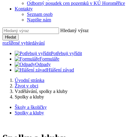
Odborný posudek cen pozemků v KÚ Horoměřice
Kontakty
Seznam osob
Napište nám
Hledaný výraz
Hledat
rozšířené vyhledávání
Potřebuji vyřídit
Formuláře
Odpady
Hlášení závad
Úvodní stránka
Život v obci
Vzdělávání, spolky a kluby
Spolky a kluby
Školy a školičky
Spolky a kluby