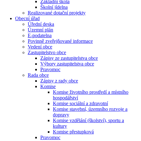
Základní škola
Školní jídelna
Realizované dotační projekty
Obecní úřad
Úřední deska
Územní plán
E-podatelna
Povinně zveřejňované informace
Vedení obce
Zastupitelstvo obce
Zápisy ze zastupitelstva obce
Výbory zastupitelstva obce
Pravomoc
Rada obce
Zápisy z rady obce
Komise
Komise životního prostředí a místního
hospodářství
Komise sociální a zdravotní
Komise stavební, územního rozvoje a
dopravy
Komise vzdělání (školství), sportu a
kultury
Komise přestupková
Pravomoc