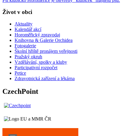
Psí klubíčko Horoměřice je otevřený "klubíček" majitelů psů.
Život v obci
Aktuality
Kalendář akcí
Horoměřický zpravodaj
Knihovna & Galerie Orchidea
Fotogalerie
Školní hřiště pronájem veřejnosti
Pražský okruh
Vzdělávání, spolky a kluby
Participativní rozpočet
Petice
Zdravotnická zařízení a lékárna
CzechPoint