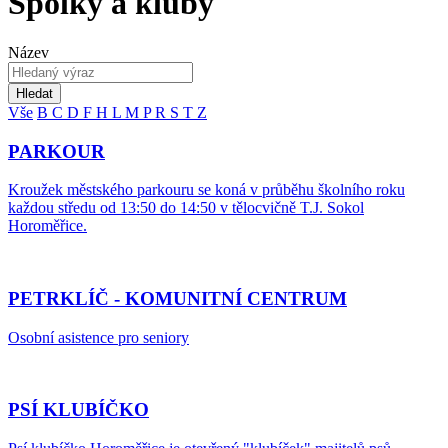
Spolky a kluby
Název
Hledat
Vše
B
C
D
F
H
L
M
P
R
S
T
Z
PARKOUR
Kroužek městského parkouru se koná v průběhu školního roku
každou středu od 13:50 do 14:50 v tělocvičně T.J. Sokol
Horoměřice.
PETRKLÍČ - KOMUNITNÍ CENTRUM
Osobní asistence pro seniory
PSÍ KLUBÍČKO