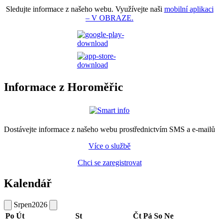
Sledujte informace z našeho webu. Využívejte naši
mobilní aplikaci
– V OBRAZE.
Informace z Horoměřic
Dostávejte informace z našeho webu prostřednictvím SMS a e-mailů
Více o službě
Chci se zaregistrovat
Kalendář
Srpen
2026
Po
Út
St
Čt
Pá
So
Ne