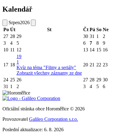
Kalendář
Srpen
2026
Po
Út
St
Čt
Pá
So
Ne
27
28
29
30
31
1
2
3
4
5
6
7
8
9
10
11
12
13
14
15
16
19
1
17
18
20
21
22
23
Kvíz na téma "Filmy a seriály"
Zobrazit všechny záznamy ze dne
24
25
26
27
28
29
30
31
1
2
3
4
5
6
Oficiální stránka obce Horoměřice © 2026
Provozovatel
Galileo Corporation s.r.o.
Poslední aktualizace: 6. 8. 2026