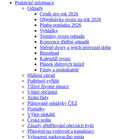
Praktické informace
Odpady
Ceník pro rok 2026
Objednávka svozu na rok 2026
Platba poplatku 2026
Vyhlášky
Termíny svozu odpadu
Koncepce třídění odpadů
Sběrné dvory a jejich provozní doba
Bioodpad
Kalendář svozu
Plánek sběrných hnízd
Firmy a podnikatelé
Hlášení závad
Potřebuji vyřídit
Tíživé životní situace
Vítání občánků
Jízdní řády
Plánované odstávky ČEZ
Poplatky
Výlep plakátů
Česká pošta
Zásady přidělování obecních bytů
Připojení na vodovod a kanalizaci
Vyhrazení parkovacího místa