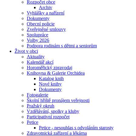
Rozpočet obce
Archiv
Vyhlášky a nařízení
Dokumenty
Obecní policie
Zveřejněné smlouvy
Spolupráce
Volby 2026
Podpora rodinám s dětmi a seniorům
Život v obci
Aktuality
Kalendář akcí
Horoměřický zpravodaj
Knihovna & Galerie Orchidea
Katalog knih
Nové knihy
Dokumenty
Fotogalerie
Školní hřiště pronájem veřejnosti
Pražský okruh
Vzdělávání, spolky a kluby
Participativní rozpočet
Petice
Petice - nesouhlas s odvoláním starosty
Zdravotnická zařízení a lékárna