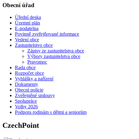
Obecní úřad
Úřední deska
Územní plán
E-podatelna
Povinně zveřejňované informace
Vedení obce
Zastupitelstvo obce
Zápisy ze zastupitelstva obce
Výbory zastupitelstva obce
Pravomoc
Rada obce
Rozpočet obce
Vyhlášky a nařízení
Dokumenty
Obecní policie
Zveřejněné smlouvy
Spolupráce
Volby 2026
Podpora rodinám s dětmi a seniorům
CzechPoint