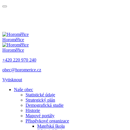
Horoměřice
Horoměřice
+420 220 970 240
obec@horomerice.cz
Vytisknout
Naše obec
Statistické údaje
Strategický plán
Demografická studie
Historie
Mapové portály
Příspěvkové organizace
Mateřská škola