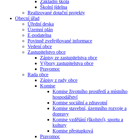
Základní škola
Školní jídelna
Realizované dotační projekty
Obecní úřad
Úřední deska
Územní plán
E-podatelna
Povinně zveřejňované informace
Vedení obce
Zastupitelstvo obce
Zápisy ze zastupitelstva obce
Výbory zastupitelstva obce
Pravomoc
Rada obce
Zápisy z rady obce
Komise
Komise životního prostředí a místního
hospodářství
Komise sociální a zdravotní
Komise stavební, územního rozvoje a
dopravy
Komise vzdělání (školství), sportu a
kultury
Komise přestupková
Pravomoc