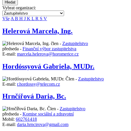
Hledat
Vybrat organizaci:
Vše
A
B
H
J
K
L
R
S
V
Helerová Marcela, Ing.
člen -
Zastupitelstvo
předseda -
Finanční výbor zastupitelstva
E-mail:
marcela.helerova@horomerice.cz
Hordóssyová Gabriela, MUDr.
Člen -
Zastupitelstvo
E-mail:
r.hordossy@telecom.cz
Hrnčířová Daria, Bc.
Člen -
Zastupitelstvo
předseda -
Komise sociální a zdravotní
Mobil:
602761418
E-mail:
daria.hrncirova@gmail.com