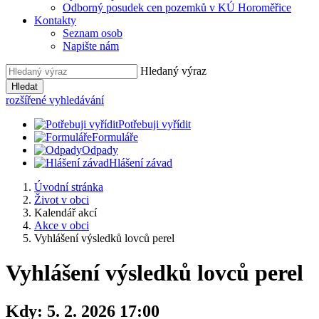
Odborný posudek cen pozemků v KÚ Horoměřice
Kontakty
Seznam osob
Napište nám
Hledaný výraz
Hledat
rozšířené vyhledávání
Potřebuji vyřídit
Formuláře
Odpady
Hlášení závad
Úvodní stránka
Život v obci
Kalendář akcí
Akce v obci
Vyhlášení výsledků lovců perel
Vyhlášení výsledků lovců perel
Kdy:
5. 2. 2026 17:00