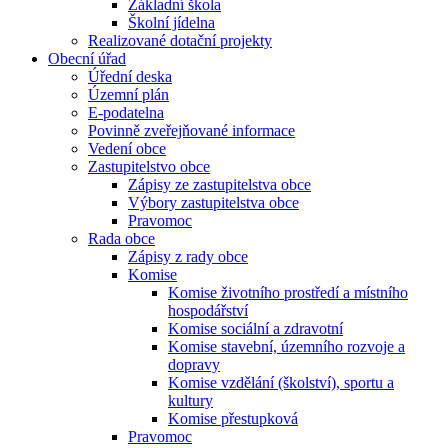
Základní škola
Školní jídelna
Realizované dotační projekty
Obecní úřad
Úřední deska
Územní plán
E-podatelna
Povinně zveřejňované informace
Vedení obce
Zastupitelstvo obce
Zápisy ze zastupitelstva obce
Výbory zastupitelstva obce
Pravomoc
Rada obce
Zápisy z rady obce
Komise
Komise životního prostředí a místního
hospodářství
Komise sociální a zdravotní
Komise stavební, územního rozvoje a
dopravy
Komise vzdělání (školství), sportu a
kultury
Komise přestupková
Pravomoc