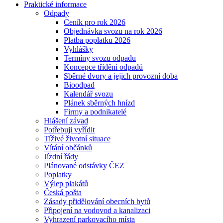
Praktické informace
Odpady
Ceník pro rok 2026
Objednávka svozu na rok 2026
Platba poplatku 2026
Vyhlášky
Termíny svozu odpadu
Koncepce třídění odpadů
Sběrné dvory a jejich provozní doba
Bioodpad
Kalendář svozu
Plánek sběrných hnízd
Firmy a podnikatelé
Hlášení závad
Potřebuji vyřídit
Tíživé životní situace
Vítání občánků
Jízdní řády
Plánované odstávky ČEZ
Poplatky
Výlep plakátů
Česká pošta
Zásady přidělování obecních bytů
Připojení na vodovod a kanalizaci
Vyhrazení parkovacího místa