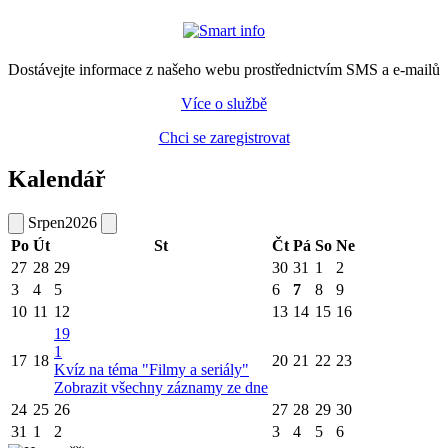
Dostávejte informace z našeho webu prostřednictvím SMS a e-mailů
Více o službě
Chci se zaregistrovat
Kalendář
Srpen
2026
Po
Út
St
Čt
Pá
So
Ne
27
28
29
30
31
1
2
3
4
5
6
7
8
9
10
11
12
13
14
15
16
19
1
17
18
20
21
22
23
Kvíz na téma "Filmy a seriály"
Zobrazit všechny záznamy ze dne
24
25
26
27
28
29
30
31
1
2
3
4
5
6