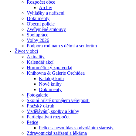
Rozpočet obce
Archiv
Vyhlášky a nařízení
Dokumenty
Obecní policie
Zveřejněné smlouvy
Spolupráce
Volby 2026
Podpora rodinám s dětmi a seniorům
Život v obci
Aktuality
Kalendář akcí
Horoměřický zpravodaj
Knihovna & Galerie Orchidea
Katalog knih
Nové knihy
Dokumenty
Fotogalerie
Školní hřiště pronájem veřejnosti
Pražský okruh
Vzdělávání, spolky a kluby
Participativní rozpočet
Petice
Petice - nesouhlas s odvoláním starosty
Zdravotnická zařízení a lékárna