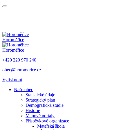
Horoměřice
Horoměřice
+420 220 970 240
obec@horomerice.cz
Vytisknout
Naše obec
Statistické údaje
Strategický plán
Demografická studie
Historie
Mapové portály
Příspěvkové organizace
Mateřská škola