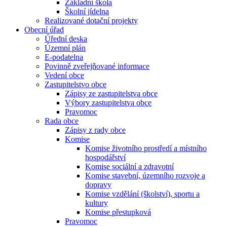
Základní škola
Školní jídelna
Realizované dotační projekty
Obecní úřad
Úřední deska
Územní plán
E-podatelna
Povinně zveřejňované informace
Vedení obce
Zastupitelstvo obce
Zápisy ze zastupitelstva obce
Výbory zastupitelstva obce
Pravomoc
Rada obce
Zápisy z rady obce
Komise
Komise životního prostředí a místního
hospodářství
Komise sociální a zdravotní
Komise stavební, územního rozvoje a
dopravy
Komise vzdělání (školství), sportu a
kultury
Komise přestupková
Pravomoc