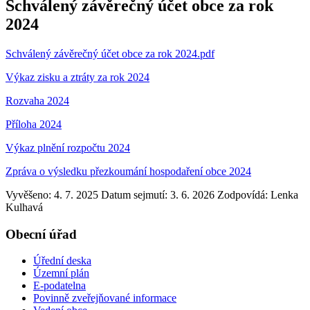
Schválený závěrečný účet obce za rok
2024
Schválený závěrečný účet obce za rok 2024.pdf
Výkaz zisku a ztráty za rok 2024
Rozvaha 2024
Příloha 2024
Výkaz plnění rozpočtu 2024
Zpráva o výsledku přezkoumání hospodaření obce 2024
Vyvěšeno: 4. 7. 2025
Datum sejmutí: 3. 6. 2026
Zodpovídá:
Lenka
Kulhavá
Obecní úřad
Úřední deska
Územní plán
E-podatelna
Povinně zveřejňované informace