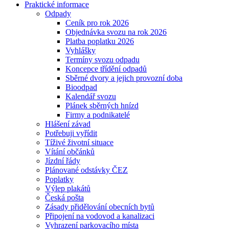
Praktické informace
Odpady
Ceník pro rok 2026
Objednávka svozu na rok 2026
Platba poplatku 2026
Vyhlášky
Termíny svozu odpadu
Koncepce třídění odpadů
Sběrné dvory a jejich provozní doba
Bioodpad
Kalendář svozu
Plánek sběrných hnízd
Firmy a podnikatelé
Hlášení závad
Potřebuji vyřídit
Tíživé životní situace
Vítání občánků
Jízdní řády
Plánované odstávky ČEZ
Poplatky
Výlep plakátů
Česká pošta
Zásady přidělování obecních bytů
Připojení na vodovod a kanalizaci
Vyhrazení parkovacího místa