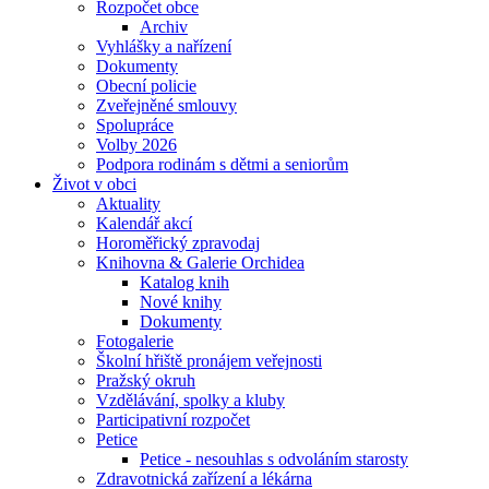
Rozpočet obce
Archiv
Vyhlášky a nařízení
Dokumenty
Obecní policie
Zveřejněné smlouvy
Spolupráce
Volby 2026
Podpora rodinám s dětmi a seniorům
Život v obci
Aktuality
Kalendář akcí
Horoměřický zpravodaj
Knihovna & Galerie Orchidea
Katalog knih
Nové knihy
Dokumenty
Fotogalerie
Školní hřiště pronájem veřejnosti
Pražský okruh
Vzdělávání, spolky a kluby
Participativní rozpočet
Petice
Petice - nesouhlas s odvoláním starosty
Zdravotnická zařízení a lékárna