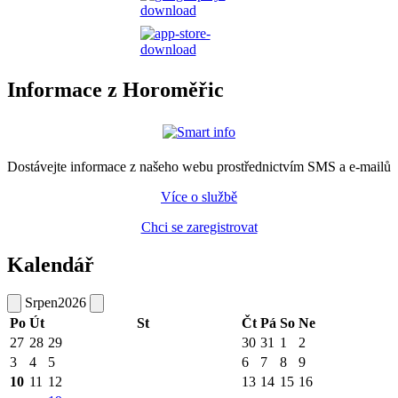
Informace z Horoměřic
Dostávejte informace z našeho webu prostřednictvím SMS a e-mailů
Více o službě
Chci se zaregistrovat
Kalendář
Srpen
2026
Po
Út
St
Čt
Pá
So
Ne
27
28
29
30
31
1
2
3
4
5
6
7
8
9
10
11
12
13
14
15
16