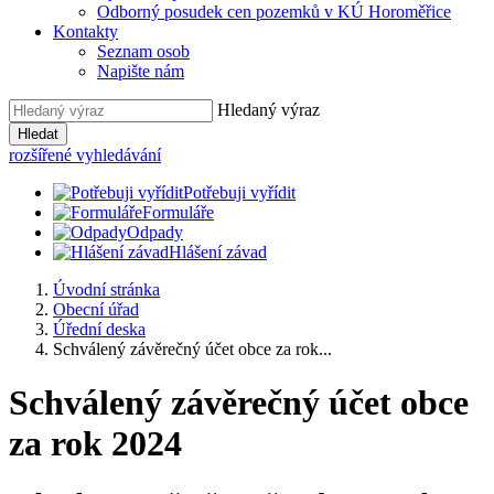
Odborný posudek cen pozemků v KÚ Horoměřice
Kontakty
Seznam osob
Napište nám
Hledaný výraz
Hledat
rozšířené vyhledávání
Potřebuji vyřídit
Formuláře
Odpady
Hlášení závad
Úvodní stránka
Obecní úřad
Úřední deska
Schválený závěrečný účet obce za rok...
Schválený závěrečný účet obce
za rok 2024