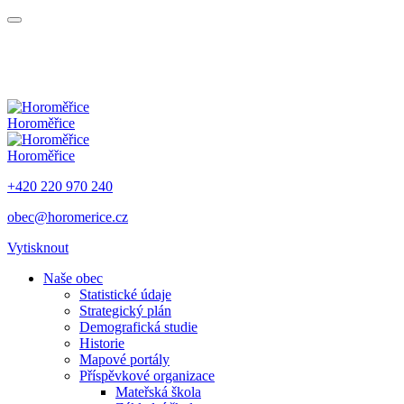
Horoměřice
Horoměřice
+420 220 970 240
obec@horomerice.cz
Vytisknout
Naše obec
Statistické údaje
Strategický plán
Demografická studie
Historie
Mapové portály
Příspěvkové organizace
Mateřská škola