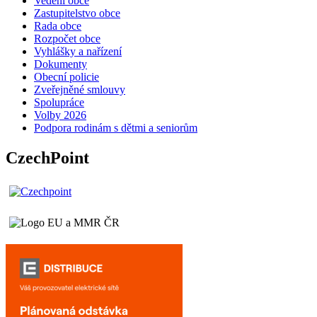
Vedení obce
Zastupitelstvo obce
Rada obce
Rozpočet obce
Vyhlášky a nařízení
Dokumenty
Obecní policie
Zveřejněné smlouvy
Spolupráce
Volby 2026
Podpora rodinám s dětmi a seniorům
CzechPoint