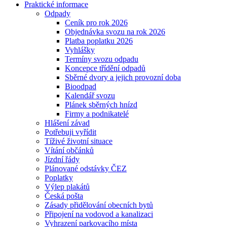
Praktické informace
Odpady
Ceník pro rok 2026
Objednávka svozu na rok 2026
Platba poplatku 2026
Vyhlášky
Termíny svozu odpadu
Koncepce třídění odpadů
Sběrné dvory a jejich provozní doba
Bioodpad
Kalendář svozu
Plánek sběrných hnízd
Firmy a podnikatelé
Hlášení závad
Potřebuji vyřídit
Tíživé životní situace
Vítání občánků
Jízdní řády
Plánované odstávky ČEZ
Poplatky
Výlep plakátů
Česká pošta
Zásady přidělování obecních bytů
Připojení na vodovod a kanalizaci
Vyhrazení parkovacího místa