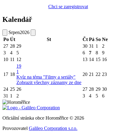
Chci se zaregistrovat
Kalendář
Srpen
2026
Po
Út
St
Čt
Pá
So
Ne
27
28
29
30
31
1
2
3
4
5
6
7
8
9
10
11
12
13
14
15
16
19
1
17
18
20
21
22
23
Kvíz na téma "Filmy a seriály"
Zobrazit všechny záznamy ze dne
24
25
26
27
28
29
30
31
1
2
3
4
5
6
Oficiální stránka obce Horoměřice © 2026
Provozovatel
Galileo Corporation s.r.o.