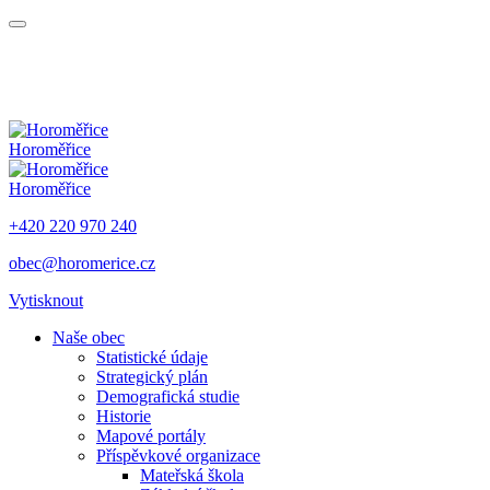
Horoměřice
Horoměřice
+420 220 970 240
obec@horomerice.cz
Vytisknout
Naše obec
Statistické údaje
Strategický plán
Demografická studie
Historie
Mapové portály
Příspěvkové organizace
Mateřská škola