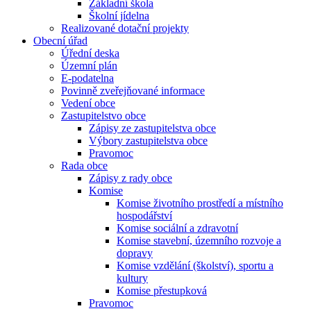
Základní škola
Školní jídelna
Realizované dotační projekty
Obecní úřad
Úřední deska
Územní plán
E-podatelna
Povinně zveřejňované informace
Vedení obce
Zastupitelstvo obce
Zápisy ze zastupitelstva obce
Výbory zastupitelstva obce
Pravomoc
Rada obce
Zápisy z rady obce
Komise
Komise životního prostředí a místního
hospodářství
Komise sociální a zdravotní
Komise stavební, územního rozvoje a
dopravy
Komise vzdělání (školství), sportu a
kultury
Komise přestupková
Pravomoc