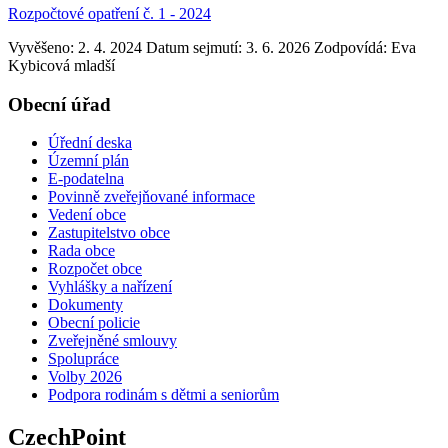
Rozpočtové opatření č. 1 - 2024
Vyvěšeno: 2. 4. 2024
Datum sejmutí: 3. 6. 2026
Zodpovídá:
Eva
Kybicová mladší
Obecní úřad
Úřední deska
Územní plán
E-podatelna
Povinně zveřejňované informace
Vedení obce
Zastupitelstvo obce
Rada obce
Rozpočet obce
Vyhlášky a nařízení
Dokumenty
Obecní policie
Zveřejněné smlouvy
Spolupráce
Volby 2026
Podpora rodinám s dětmi a seniorům
CzechPoint