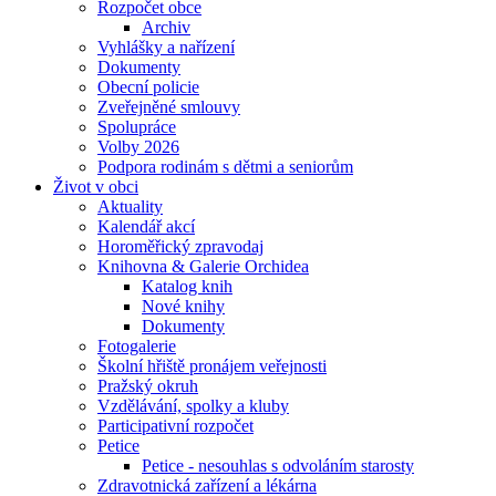
Rozpočet obce
Archiv
Vyhlášky a nařízení
Dokumenty
Obecní policie
Zveřejněné smlouvy
Spolupráce
Volby 2026
Podpora rodinám s dětmi a seniorům
Život v obci
Aktuality
Kalendář akcí
Horoměřický zpravodaj
Knihovna & Galerie Orchidea
Katalog knih
Nové knihy
Dokumenty
Fotogalerie
Školní hřiště pronájem veřejnosti
Pražský okruh
Vzdělávání, spolky a kluby
Participativní rozpočet
Petice
Petice - nesouhlas s odvoláním starosty
Zdravotnická zařízení a lékárna