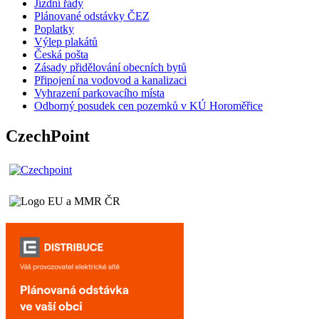
Jízdní řády
Plánované odstávky ČEZ
Poplatky
Výlep plakátů
Česká pošta
Zásady přidělování obecních bytů
Připojení na vodovod a kanalizaci
Vyhrazení parkovacího místa
Odborný posudek cen pozemků v KÚ Horoměřice
CzechPoint