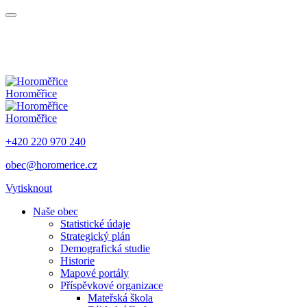
Horoměřice
Horoměřice
+420 220 970 240
obec@horomerice.cz
Vytisknout
Naše obec
Statistické údaje
Strategický plán
Demografická studie
Historie
Mapové portály
Příspěvkové organizace
Mateřská škola