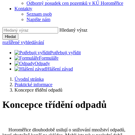
Odborný posudek cen pozemků v KÚ Horoměřice
Kontakty
Seznam osob
Napište nám
Hledaný výraz
Hledat
rozšířené vyhledávání
Potřebuji vyřídit
Formuláře
Odpady
Hlášení závad
Úvodní stránka
Praktické informace
Koncepce třídění odpadů
Koncepce třídění odpadů
Horoměřice dlouhodobě usilují o snižování množství odpadů,