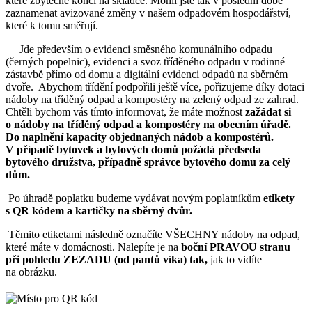
které zbytečně končí na skládce. Mohli jste tak v poslední době
zaznamenat avizované změny v našem odpadovém hospodářství,
které k tomu směřují.
Jde především o evidenci směsného komunálního odpadu
(černých popelnic), evidenci a svoz tříděného odpadu v rodinné
zástavbě přímo od domu a digitální evidenci odpadů na sběrném
dvoře. Abychom třídění podpořili ještě více, pořizujeme díky dotaci
nádoby na tříděný odpad a kompostéry na zelený odpad ze zahrad.
Chtěli bychom vás tímto informovat, že máte možnost
zažádat si
o nádoby na tříděný odpad a kompostéry na obecním úřadě.
Do naplnění kapacity objednaných nádob a kompostérů.
V případě bytovek a bytových domů požádá předseda
bytového družstva, případně správce bytového domu za celý
dům.
Po úhradě poplatku budeme vydávat novým poplatníkům
etikety
s QR kódem a kartičky na sběrný dvůr.
Těmito etiketami následně označíte VŠECHNY nádoby na odpad,
které máte v domácnosti. Nalepíte je na
boční PRAVOU stranu
při pohledu ZEZADU (od pantů víka) tak,
jak to vidíte
na obrázku.