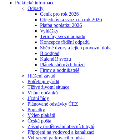
Praktické informace
Odpady
Ceník pro rok 2026
Objednávka svozu na rok 2026
Platba poplatku 2026
Vyhlášky
Termíny svozu odpadu
Koncepce třídění odpadů
Sběrné dvory a jejich provozní doba
Bioodpad
Kalendář svozu
Plánek sběrných hnízd
Firmy a podnikatelé
Hlášení závad
Potřebuji vyřídit
Tíživé životní situace
Vítání občánků
Jízdní řády
Plánované odstávky ČEZ
Poplatky
Výlep plakátů
Česká pošta
Zásady přidělování obecních bytů
Připojení na vodovod a kanalizaci
Vyhrazení parkovacího místa