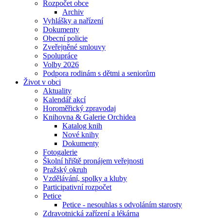
Rozpočet obce
Archiv
Vyhlášky a nařízení
Dokumenty
Obecní policie
Zveřejněné smlouvy
Spolupráce
Volby 2026
Podpora rodinám s dětmi a seniorům
Život v obci
Aktuality
Kalendář akcí
Horoměřický zpravodaj
Knihovna & Galerie Orchidea
Katalog knih
Nové knihy
Dokumenty
Fotogalerie
Školní hřiště pronájem veřejnosti
Pražský okruh
Vzdělávání, spolky a kluby
Participativní rozpočet
Petice
Petice - nesouhlas s odvoláním starosty
Zdravotnická zařízení a lékárna