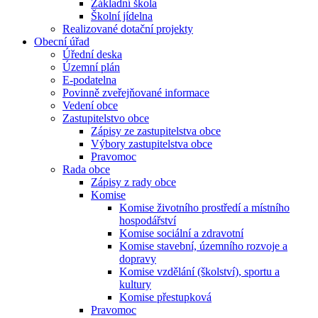
Základní škola
Školní jídelna
Realizované dotační projekty
Obecní úřad
Úřední deska
Územní plán
E-podatelna
Povinně zveřejňované informace
Vedení obce
Zastupitelstvo obce
Zápisy ze zastupitelstva obce
Výbory zastupitelstva obce
Pravomoc
Rada obce
Zápisy z rady obce
Komise
Komise životního prostředí a místního
hospodářství
Komise sociální a zdravotní
Komise stavební, územního rozvoje a
dopravy
Komise vzdělání (školství), sportu a
kultury
Komise přestupková
Pravomoc