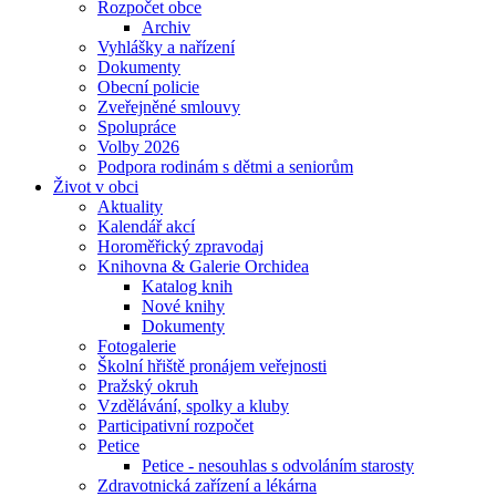
Rozpočet obce
Archiv
Vyhlášky a nařízení
Dokumenty
Obecní policie
Zveřejněné smlouvy
Spolupráce
Volby 2026
Podpora rodinám s dětmi a seniorům
Život v obci
Aktuality
Kalendář akcí
Horoměřický zpravodaj
Knihovna & Galerie Orchidea
Katalog knih
Nové knihy
Dokumenty
Fotogalerie
Školní hřiště pronájem veřejnosti
Pražský okruh
Vzdělávání, spolky a kluby
Participativní rozpočet
Petice
Petice - nesouhlas s odvoláním starosty
Zdravotnická zařízení a lékárna