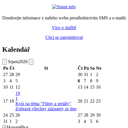
Dostávejte informace z našeho webu prostřednictvím SMS a e-mailů
Více o službě
Chci se zaregistrovat
Kalendář
Srpen
2026
Po
Út
St
Čt
Pá
So
Ne
27
28
29
30
31
1
2
3
4
5
6
7
8
9
10
11
12
13
14
15
16
19
1
17
18
20
21
22
23
Kvíz na téma "Filmy a seriály"
Zobrazit všechny záznamy ze dne
24
25
26
27
28
29
30
31
1
2
3
4
5
6