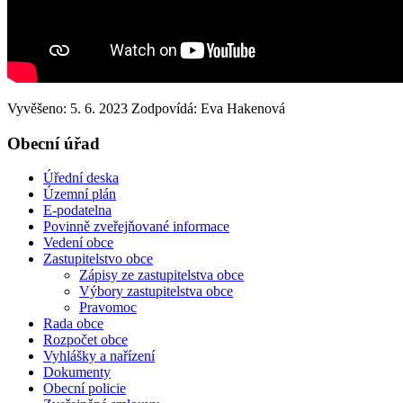
Vyvěšeno: 5. 6. 2023
Zodpovídá:
Eva Hakenová
Obecní úřad
Úřední deska
Územní plán
E-podatelna
Povinně zveřejňované informace
Vedení obce
Zastupitelstvo obce
Zápisy ze zastupitelstva obce
Výbory zastupitelstva obce
Pravomoc
Rada obce
Rozpočet obce
Vyhlášky a nařízení
Dokumenty
Obecní policie