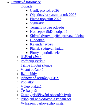
Praktické informace
Odpady
Ceník pro rok 2026
Objednávka svozu na rok 2026
Platba poplatku 2026
Vyhlášky
Termíny svozu odpadu
Koncepce třídění odpadů
Sběrné dvory a jejich provozní doba
Bioodpad
Kalendář svozu
Plánek sběrných hnízd
Firmy a podnikatelé
Hlášení závad
Potřebuji vyřídit
Tíživé životní situace
Vítání občánků
Jízdní řády
Plánované odstávky ČEZ
Poplatky
Výlep plakátů
Česká pošta
Zásady přidělování obecních bytů
Připojení na vodovod a kanalizaci
Vyhrazení parkovacího místa