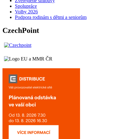
Zveřejněné smlouvy
Spolupráce
Volby 2026
Podpora rodinám s dětmi a seniorům
CzechPoint