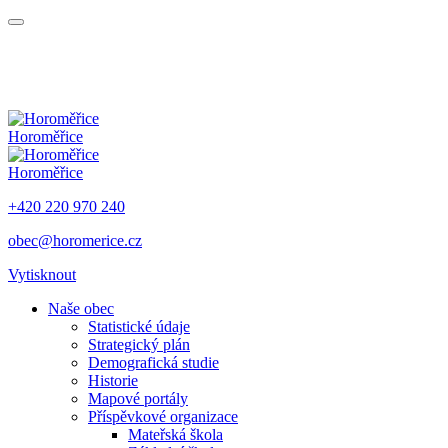
Horoměřice
Horoměřice
+420 220 970 240
obec@horomerice.cz
Vytisknout
Naše obec
Statistické údaje
Strategický plán
Demografická studie
Historie
Mapové portály
Příspěvkové organizace
Mateřská škola