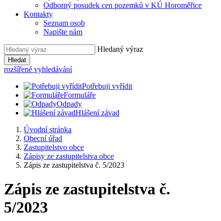
Odborný posudek cen pozemků v KÚ Horoměřice
Kontakty
Seznam osob
Napište nám
Hledaný výraz
Hledat
rozšířené vyhledávání
Potřebuji vyřídit
Formuláře
Odpady
Hlášení závad
Úvodní stránka
Obecní úřad
Zastupitelstvo obce
Zápisy ze zastupitelstva obce
Zápis ze zastupitelstva č. 5/2023
Zápis ze zastupitelstva č.
5/2023