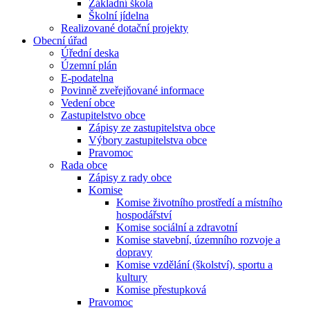
Základní škola
Školní jídelna
Realizované dotační projekty
Obecní úřad
Úřední deska
Územní plán
E-podatelna
Povinně zveřejňované informace
Vedení obce
Zastupitelstvo obce
Zápisy ze zastupitelstva obce
Výbory zastupitelstva obce
Pravomoc
Rada obce
Zápisy z rady obce
Komise
Komise životního prostředí a místního
hospodářství
Komise sociální a zdravotní
Komise stavební, územního rozvoje a
dopravy
Komise vzdělání (školství), sportu a
kultury
Komise přestupková
Pravomoc