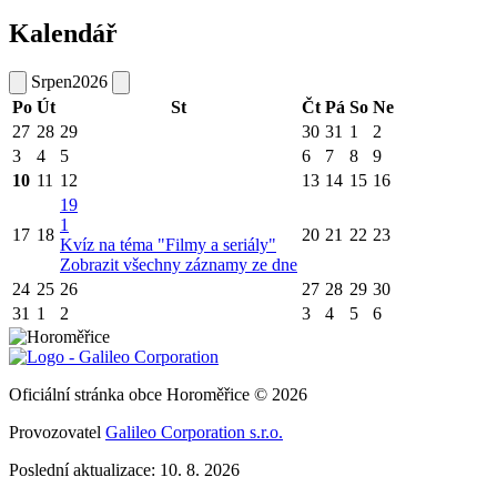
Kalendář
Srpen
2026
Po
Út
St
Čt
Pá
So
Ne
27
28
29
30
31
1
2
3
4
5
6
7
8
9
10
11
12
13
14
15
16
19
1
17
18
20
21
22
23
Kvíz na téma "Filmy a seriály"
Zobrazit všechny záznamy ze dne
24
25
26
27
28
29
30
31
1
2
3
4
5
6
Oficiální stránka obce Horoměřice © 2026
Provozovatel
Galileo Corporation s.r.o.
Poslední aktualizace: 10. 8. 2026