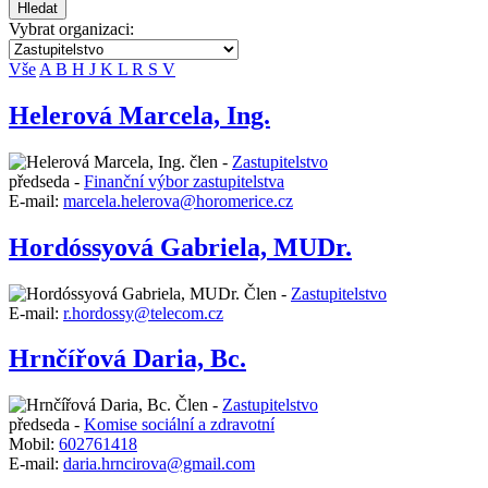
Hledat
Vybrat organizaci:
Vše
A
B
H
J
K
L
R
S
V
Helerová Marcela, Ing.
člen -
Zastupitelstvo
předseda -
Finanční výbor zastupitelstva
E-mail:
marcela.helerova@horomerice.cz
Hordóssyová Gabriela, MUDr.
Člen -
Zastupitelstvo
E-mail:
r.hordossy@telecom.cz
Hrnčířová Daria, Bc.
Člen -
Zastupitelstvo
předseda -
Komise sociální a zdravotní
Mobil:
602761418
E-mail:
daria.hrncirova@gmail.com