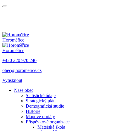
Horoměřice
Horoměřice
+420 220 970 240
obec@horomerice.cz
Vytisknout
Naše obec
Statistické údaje
Strategický plán
Demografická studie
Historie
Mapové portály
Příspěvkové organizace
Mateřská škola