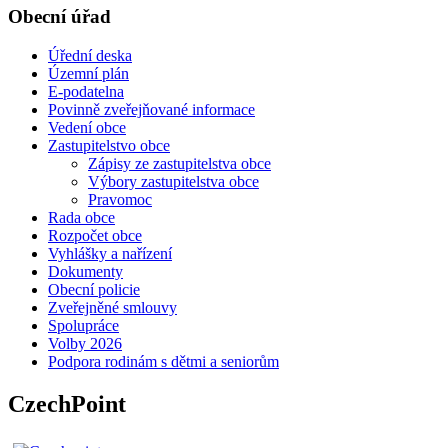
Obecní úřad
Úřední deska
Územní plán
E-podatelna
Povinně zveřejňované informace
Vedení obce
Zastupitelstvo obce
Zápisy ze zastupitelstva obce
Výbory zastupitelstva obce
Pravomoc
Rada obce
Rozpočet obce
Vyhlášky a nařízení
Dokumenty
Obecní policie
Zveřejněné smlouvy
Spolupráce
Volby 2026
Podpora rodinám s dětmi a seniorům
CzechPoint