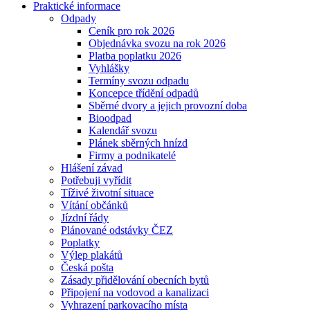
Praktické informace
Odpady
Ceník pro rok 2026
Objednávka svozu na rok 2026
Platba poplatku 2026
Vyhlášky
Termíny svozu odpadu
Koncepce třídění odpadů
Sběrné dvory a jejich provozní doba
Bioodpad
Kalendář svozu
Plánek sběrných hnízd
Firmy a podnikatelé
Hlášení závad
Potřebuji vyřídit
Tíživé životní situace
Vítání občánků
Jízdní řády
Plánované odstávky ČEZ
Poplatky
Výlep plakátů
Česká pošta
Zásady přidělování obecních bytů
Připojení na vodovod a kanalizaci
Vyhrazení parkovacího místa