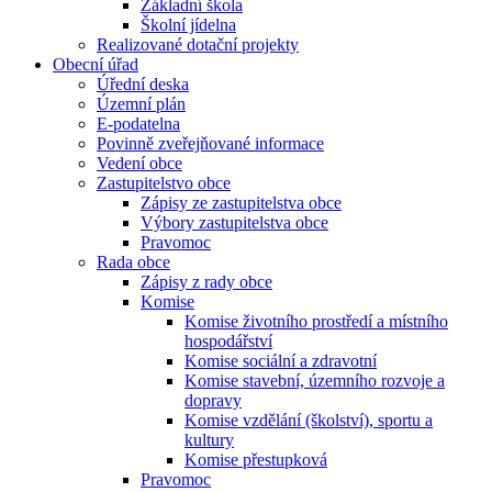
Základní škola
Školní jídelna
Realizované dotační projekty
Obecní úřad
Úřední deska
Územní plán
E-podatelna
Povinně zveřejňované informace
Vedení obce
Zastupitelstvo obce
Zápisy ze zastupitelstva obce
Výbory zastupitelstva obce
Pravomoc
Rada obce
Zápisy z rady obce
Komise
Komise životního prostředí a místního
hospodářství
Komise sociální a zdravotní
Komise stavební, územního rozvoje a
dopravy
Komise vzdělání (školství), sportu a
kultury
Komise přestupková
Pravomoc