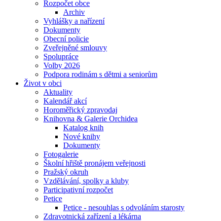
Rozpočet obce
Archiv
Vyhlášky a nařízení
Dokumenty
Obecní policie
Zveřejněné smlouvy
Spolupráce
Volby 2026
Podpora rodinám s dětmi a seniorům
Život v obci
Aktuality
Kalendář akcí
Horoměřický zpravodaj
Knihovna & Galerie Orchidea
Katalog knih
Nové knihy
Dokumenty
Fotogalerie
Školní hřiště pronájem veřejnosti
Pražský okruh
Vzdělávání, spolky a kluby
Participativní rozpočet
Petice
Petice - nesouhlas s odvoláním starosty
Zdravotnická zařízení a lékárna