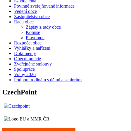
E-podatelna
Povinně zveřejňované informace
Vedení obce
Zastupitelstvo obce
Rada obce
Zápisy z rady obce
Komise
Pravomoc
Rozpočet obce
Vyhlášky a nařízení
Dokumenty
Obecní policie
Zveřejněné smlouvy
Spolupráce
Volby 2026
Podpora rodinám s dětmi a seniorům
CzechPoint