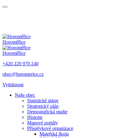
Horoměřice
Horoměřice
+420 220 970 240
obec@horomerice.cz
Vytisknout
Naše obec
Statistické údaje
Strategický plán
Demografická studie
Historie
Mapové portály
Příspěvkové organizace
Mateřská škola