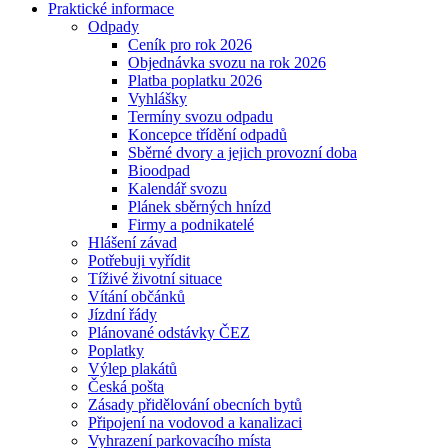
Praktické informace
Odpady
Ceník pro rok 2026
Objednávka svozu na rok 2026
Platba poplatku 2026
Vyhlášky
Termíny svozu odpadu
Koncepce třídění odpadů
Sběrné dvory a jejich provozní doba
Bioodpad
Kalendář svozu
Plánek sběrných hnízd
Firmy a podnikatelé
Hlášení závad
Potřebuji vyřídit
Tíživé životní situace
Vítání občánků
Jízdní řády
Plánované odstávky ČEZ
Poplatky
Výlep plakátů
Česká pošta
Zásady přidělování obecních bytů
Připojení na vodovod a kanalizaci
Vyhrazení parkovacího místa