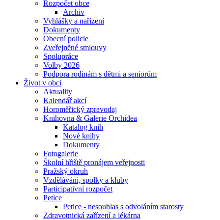
Rozpočet obce
Archiv
Vyhlášky a nařízení
Dokumenty
Obecní policie
Zveřejněné smlouvy
Spolupráce
Volby 2026
Podpora rodinám s dětmi a seniorům
Život v obci
Aktuality
Kalendář akcí
Horoměřický zpravodaj
Knihovna & Galerie Orchidea
Katalog knih
Nové knihy
Dokumenty
Fotogalerie
Školní hřiště pronájem veřejnosti
Pražský okruh
Vzdělávání, spolky a kluby
Participativní rozpočet
Petice
Petice - nesouhlas s odvoláním starosty
Zdravotnická zařízení a lékárna