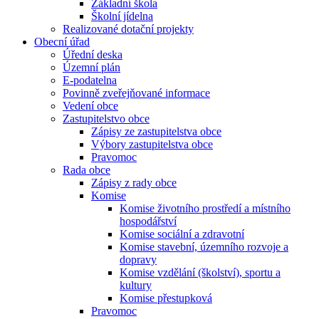
Základní škola
Školní jídelna
Realizované dotační projekty
Obecní úřad
Úřední deska
Územní plán
E-podatelna
Povinně zveřejňované informace
Vedení obce
Zastupitelstvo obce
Zápisy ze zastupitelstva obce
Výbory zastupitelstva obce
Pravomoc
Rada obce
Zápisy z rady obce
Komise
Komise životního prostředí a místního
hospodářství
Komise sociální a zdravotní
Komise stavební, územního rozvoje a
dopravy
Komise vzdělání (školství), sportu a
kultury
Komise přestupková
Pravomoc