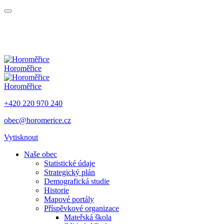
Horoměřice
Horoměřice
+420 220 970 240
obec@horomerice.cz
Vytisknout
Naše obec
Statistické údaje
Strategický plán
Demografická studie
Historie
Mapové portály
Příspěvkové organizace
Mateřská škola