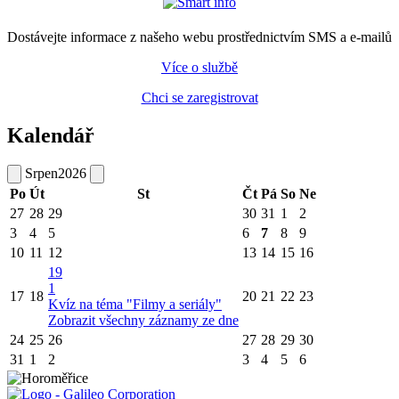
Dostávejte informace z našeho webu prostřednictvím SMS a e-mailů
Více o službě
Chci se zaregistrovat
Kalendář
Srpen
2026
Po
Út
St
Čt
Pá
So
Ne
27
28
29
30
31
1
2
3
4
5
6
7
8
9
10
11
12
13
14
15
16
19
1
17
18
20
21
22
23
Kvíz na téma "Filmy a seriály"
Zobrazit všechny záznamy ze dne
24
25
26
27
28
29
30
31
1
2
3
4
5
6