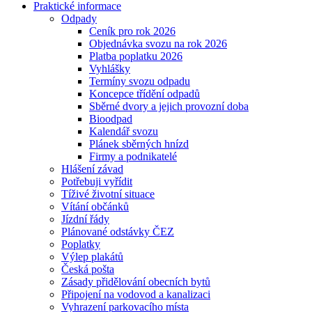
Praktické informace
Odpady
Ceník pro rok 2026
Objednávka svozu na rok 2026
Platba poplatku 2026
Vyhlášky
Termíny svozu odpadu
Koncepce třídění odpadů
Sběrné dvory a jejich provozní doba
Bioodpad
Kalendář svozu
Plánek sběrných hnízd
Firmy a podnikatelé
Hlášení závad
Potřebuji vyřídit
Tíživé životní situace
Vítání občánků
Jízdní řády
Plánované odstávky ČEZ
Poplatky
Výlep plakátů
Česká pošta
Zásady přidělování obecních bytů
Připojení na vodovod a kanalizaci
Vyhrazení parkovacího místa