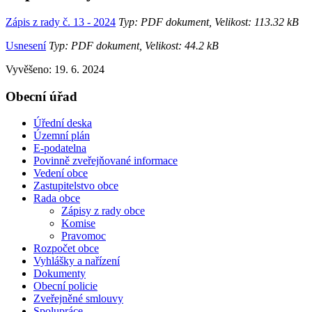
Zápis z rady č. 13 - 2024
Typ: PDF dokument, Velikost: 113.32 kB
Usnesení
Typ: PDF dokument, Velikost: 44.2 kB
Vyvěšeno: 19. 6. 2024
Obecní úřad
Úřední deska
Územní plán
E-podatelna
Povinně zveřejňované informace
Vedení obce
Zastupitelstvo obce
Rada obce
Zápisy z rady obce
Komise
Pravomoc
Rozpočet obce
Vyhlášky a nařízení
Dokumenty
Obecní policie
Zveřejněné smlouvy
Spolupráce