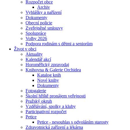
Rozpočet obce
Archiv
Vyhlášky a nařízení
Dokumenty
Obecní policie
Zveřejněné smlouvy
Spolupráce
Volby 2026
Podpora rodinám s dětmi a seniorům
Život v obci
Aktuality
Kalendář akcí
Horoměřický zpravodaj
Knihovna & Galerie Orchidea
Katalog knih
Nové knihy
Dokumenty
Fotogalerie
Školní hřiště pronájem veřejnosti
Pražský okruh
Vzdělávání, spolky a kluby
Participativní rozpočet
Petice
Petice - nesouhlas s odvoláním starosty
Zdravotnická zařízení a lékárna