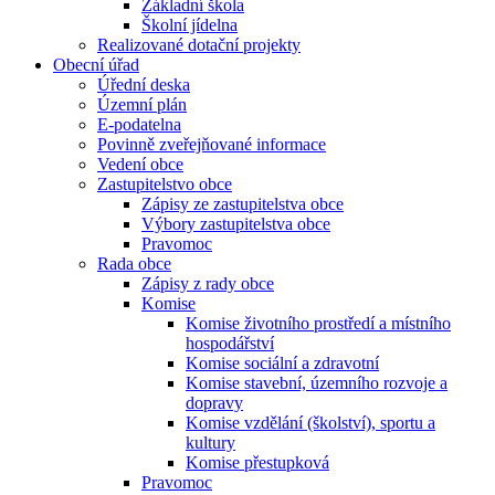
Základní škola
Školní jídelna
Realizované dotační projekty
Obecní úřad
Úřední deska
Územní plán
E-podatelna
Povinně zveřejňované informace
Vedení obce
Zastupitelstvo obce
Zápisy ze zastupitelstva obce
Výbory zastupitelstva obce
Pravomoc
Rada obce
Zápisy z rady obce
Komise
Komise životního prostředí a místního
hospodářství
Komise sociální a zdravotní
Komise stavební, územního rozvoje a
dopravy
Komise vzdělání (školství), sportu a
kultury
Komise přestupková
Pravomoc