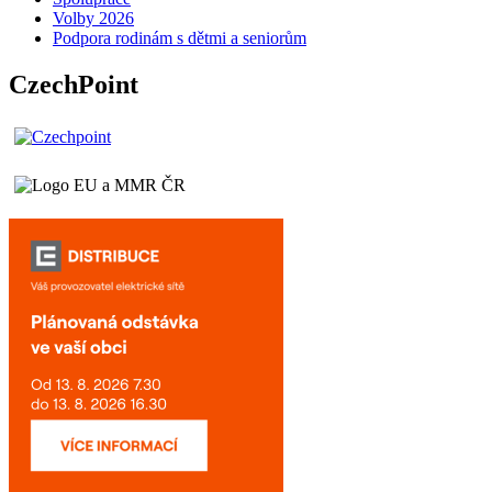
Volby 2026
Podpora rodinám s dětmi a seniorům
CzechPoint