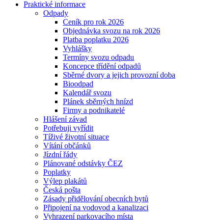
Praktické informace
Odpady
Ceník pro rok 2026
Objednávka svozu na rok 2026
Platba poplatku 2026
Vyhlášky
Termíny svozu odpadu
Koncepce třídění odpadů
Sběrné dvory a jejich provozní doba
Bioodpad
Kalendář svozu
Plánek sběrných hnízd
Firmy a podnikatelé
Hlášení závad
Potřebuji vyřídit
Tíživé životní situace
Vítání občánků
Jízdní řády
Plánované odstávky ČEZ
Poplatky
Výlep plakátů
Česká pošta
Zásady přidělování obecních bytů
Připojení na vodovod a kanalizaci
Vyhrazení parkovacího místa