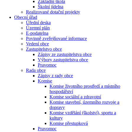
Základní škola
Školní jídelna
Realizované dotační projekty
Obecní úřad
Úřední deska
Územní plán
E-podatelna
Povinně zveřejňované informace
Vedení obce
Zastupitelstvo obce
Zápisy ze zastupitelstva obce
Výbory zastupitelstva obce
Pravomoc
Rada obce
Zápisy z rady obce
Komise
Komise životního prostředí a místního
hospodářství
Komise sociální a zdravotní
Komise stavební, územního rozvoje a
dopravy
Komise vzdělání (školství), sportu a
kultury
Komise přestupková
Pravomoc