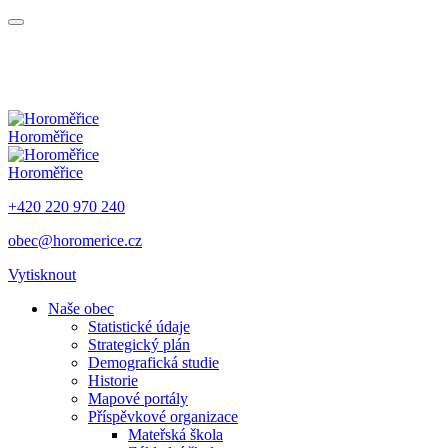
Horoměřice
Horoměřice
+420 220 970 240
obec@horomerice.cz
Vytisknout
Naše obec
Statistické údaje
Strategický plán
Demografická studie
Historie
Mapové portály
Příspěvkové organizace
Mateřská škola