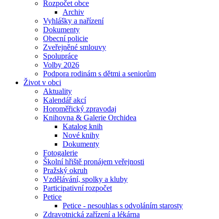
Rozpočet obce
Archiv
Vyhlášky a nařízení
Dokumenty
Obecní policie
Zveřejněné smlouvy
Spolupráce
Volby 2026
Podpora rodinám s dětmi a seniorům
Život v obci
Aktuality
Kalendář akcí
Horoměřický zpravodaj
Knihovna & Galerie Orchidea
Katalog knih
Nové knihy
Dokumenty
Fotogalerie
Školní hřiště pronájem veřejnosti
Pražský okruh
Vzdělávání, spolky a kluby
Participativní rozpočet
Petice
Petice - nesouhlas s odvoláním starosty
Zdravotnická zařízení a lékárna