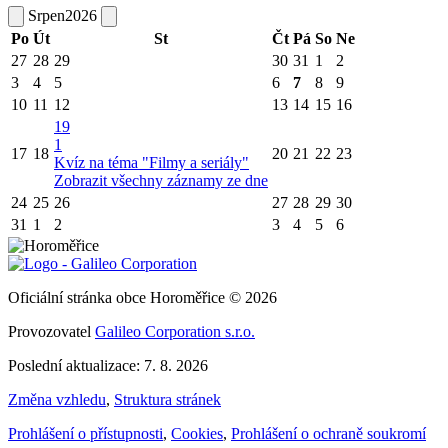
Srpen
2026
Po
Út
St
Čt
Pá
So
Ne
27
28
29
30
31
1
2
3
4
5
6
7
8
9
10
11
12
13
14
15
16
19
1
17
18
20
21
22
23
Kvíz na téma "Filmy a seriály"
Zobrazit všechny záznamy ze dne
24
25
26
27
28
29
30
31
1
2
3
4
5
6
Oficiální stránka obce Horoměřice © 2026
Provozovatel
Galileo Corporation s.r.o.
Poslední aktualizace: 7. 8. 2026
Změna vzhledu
,
Struktura stránek
Prohlášení o přístupnosti
,
Cookies
,
Prohlášení o ochraně soukromí