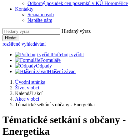
Odborný posudek cen pozemků v KÚ Horoměřice
Kontakty
Seznam osob
Napište nám
Hledaný výraz
Hledat
rozšířené vyhledávání
Potřebuji vyřídit
Formuláře
Odpady
Hlášení závad
Úvodní stránka
Život v obci
Kalendář akcí
Akce v obci
Tématické setkání s občany - Energetika
Tématické setkání s občany -
Energetika