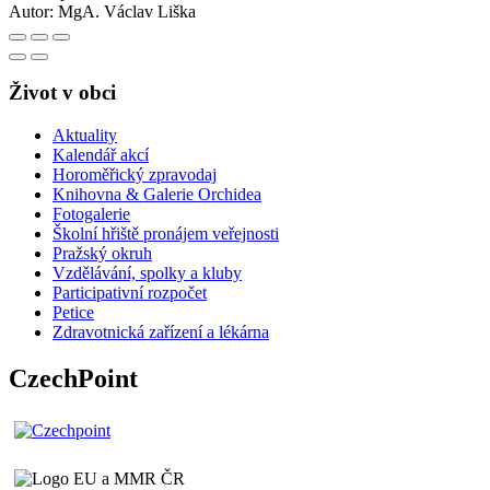
Autor:
MgA. Václav Liška
Život v obci
Aktuality
Kalendář akcí
Horoměřický zpravodaj
Knihovna & Galerie Orchidea
Fotogalerie
Školní hřiště pronájem veřejnosti
Pražský okruh
Vzdělávání, spolky a kluby
Participativní rozpočet
Petice
Zdravotnická zařízení a lékárna
CzechPoint